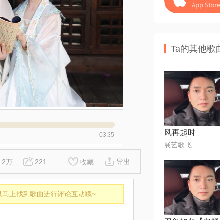
Ta的其他歌
风再起时
03:35
展艺歌飞
1.2万
221
收藏
导出
以马上找到歌曲进行评论互动哦~