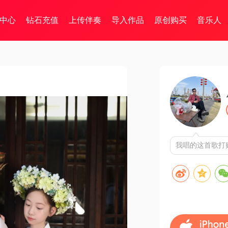
中心
钻石充值
上传伴奏
导入作品
原创购买
音乐人
我唱的这首歌打