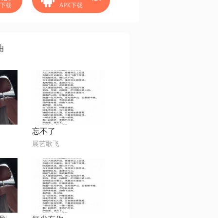
曲
忘不了
展艺歌飞