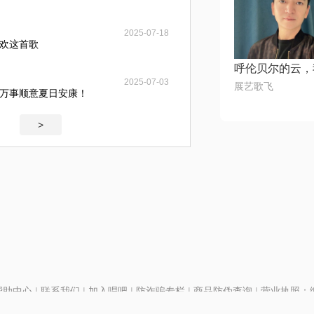
2025-07-18
欢这首歌
2025-07-03
展艺歌飞
万事顺意夏日安康！
>
帮助中心
|
联系我们
|
加入唱吧
|
防诈骗专栏
|
商品防伪查询
|
营业执照：编号
P证110298
|
京ICP备11013291号-1
| 举报电话(24小时)：022-25782593