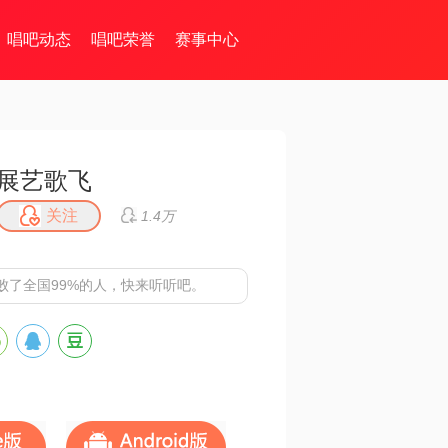
唱吧动态
唱吧荣誉
赛事中心
展艺歌飞
关注
1.4万
败了全国99%的人，快来听听吧。