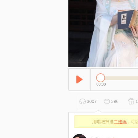
00:00
3007
396
用唱吧扫描
二维码
，可