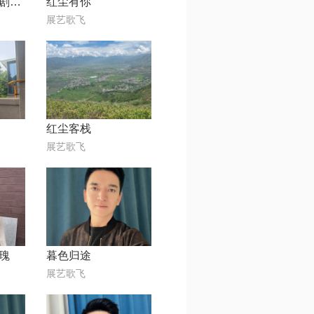
刀剑如梦【电视剧《倚天屠龙记》主题曲】
红尘有你
展艺歌飞
红尘客栈
展艺歌飞
瑰
暮色归途
展艺歌飞