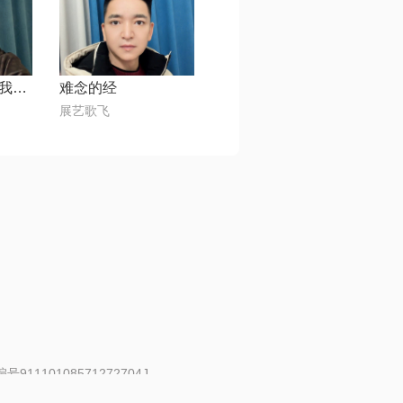
呼伦贝尔的云，我俩的根
难念的经
展艺歌飞
91110108571272704J
 | 举报邮箱：fankui@changba.com
| 向12318举报