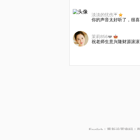
淡淡的忧伤☔️
你的声音太好听了，很喜
茉莉856❤️
祝老师生意兴隆财源滚滚
English
|
重新设置密码
|
北京酷智科技有限公司 ©2024 changba.com |
京IC