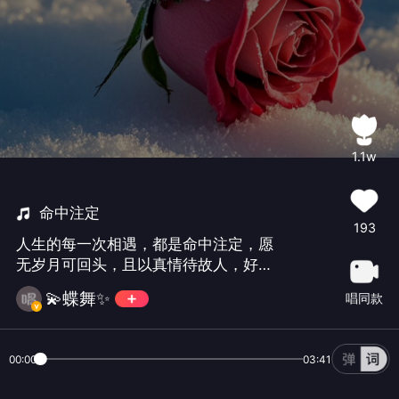
1.1w
命中注定
193
人生的每一次相遇，都是命中注定，愿
无岁月可回头，且以真情待故人，好好
珍惜每一份相识💖岁末将至，完美收
💫蝶舞✨
唱同款
官，我们明年见哈😜#金钰儿##感动标
签#不打榜绿色互动，朋友们支持哈🌹
00:00
03:41