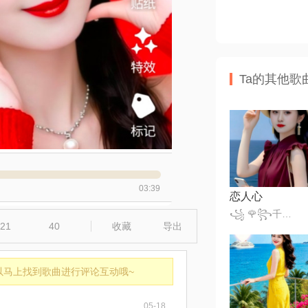
Ta的其他歌
03:39
恋人心
꧁ 🌹꧂千变小魔仙꧁🎈
21
40
收藏
导出
以马上找到歌曲进行评论互动哦~
05-18