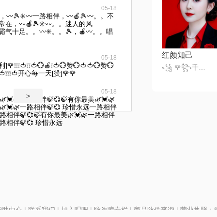
05-18
，〰🎾✳️〰一路相伴，〰🍎🎾〰。。不
谊常在，〰🍎🎾✳️〰。。迷人的风
。霸气十足。。〰✳️。。🎾，🍎〰。。唱
红颜知己
05-18
❕❕🍅❕❕🍅💮🍎❕🍅💮赞💮🍅🍅💮赞💮
꧁ 🌹꧂千变小魔仙꧁🎈
💮🍅❕❕❕🍅开心每一天[赞]🌹🌹
05-18
>
💓🌿一路相伴🍃💞🍃有你最美🌿💓🌿
🌿💓🌿一路相伴🍃💞 珍惜永远一路相伴
一路相伴🍃💞🍃有你最美🌿💓🌿一路相伴
一路相伴🍃💞 珍惜永远
帮助中心
|
联系我们
|
加入唱吧
|
防诈骗专栏
|
商品防伪查询
|
营业执照：编号