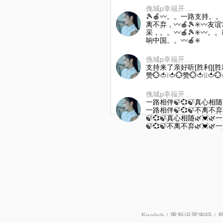
俛城p幸福开心快乐
🎾🍎〰。。一路支持。。
离不弃，〰🍎🎾✳️〰友
采，。。〰🍎🎾✳️〰。
响中国。。〰🍎✳️
俛城p幸福开心快乐
支持来了亲好听[胜利][胜利]🌹❕
赞💮🍅❕🍅💮赞💮🍅❕❕🍅
俛城p幸福开心快乐
一路相伴🍃💞🍃真心相随
一路相伴🍃💞🍃不离不弃
🍃💞🍃真心相随🌿💓
🍃💞🍃不离不弃🌿💓
English
|
重新设置密码
|