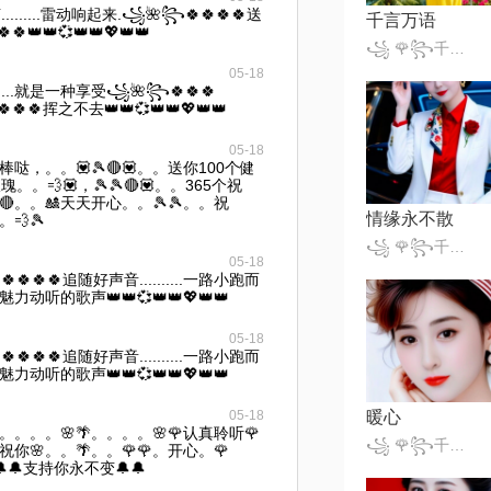
.....雷动响起来.꧁🌺꧂🍀🍀🍀🍀送
千言万语
🍀👑👑💞👑👑💖👑👑
꧁ 🌹꧂千变小魔仙꧁🎈
05-18
....就是一种享受꧁🌺꧂🍀🍀🍀
🍀🍀🍀挥之不去👑👑💞👑👑💖👑👑
05-18
棒棒哒，。。💟🎾🔴💟。。送你100个健
。。💨💟，🎾🎾🔴💟。。365个祝
🔴。。🎎天天开心。。🎾🎾。。祝
情缘永不散
💨🎾
꧁ 🌹꧂千变小魔仙꧁🎈
05-18
🍀🍀🍀🍀追随好声音..........一路小跑而
力动听的歌声👑👑💞👑👑💖👑👑
05-18
🍀🍀🍀🍀追随好声音..........一路小跑而
力动听的歌声👑👑💞👑👑💖👑👑
05-18
暖心
。。。。🌸🌴。。。。🌸🌹认真聆听🌹
꧁ 🌹꧂千变小魔仙꧁🎈
祝你🌸。。🌴。。🌹🌹。开心。🌹
🔔🔔支持你永不变🔔🔔