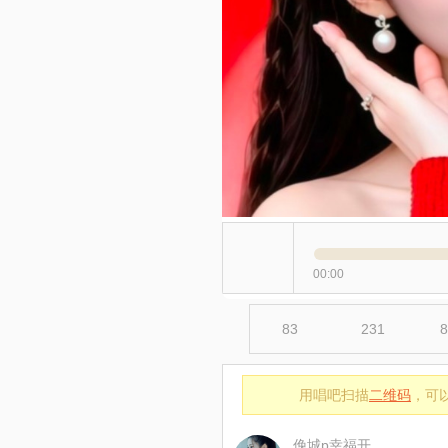
00:00
83
231
8
用唱吧扫描
二维码
，可
俛城p幸福开心快乐