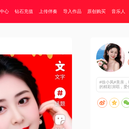
中心
钻石充值
上传伴奏
导入作品
原创购买
音乐人
#徐小凤#美亲
的精彩演唱，爱