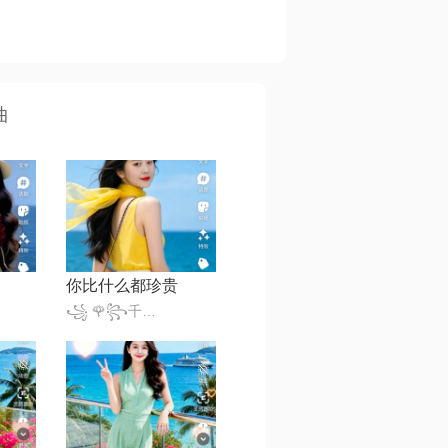
曲
你比什么都珍贵
꧁ 🌹꧂千变小魔仙꧁🎈