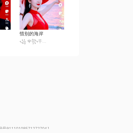
惜别的海岸
꧁ 🌹꧂千变小魔仙꧁🎈
91110108571272704J