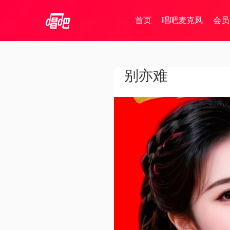
首页
唱吧麦克风
会员
别亦难