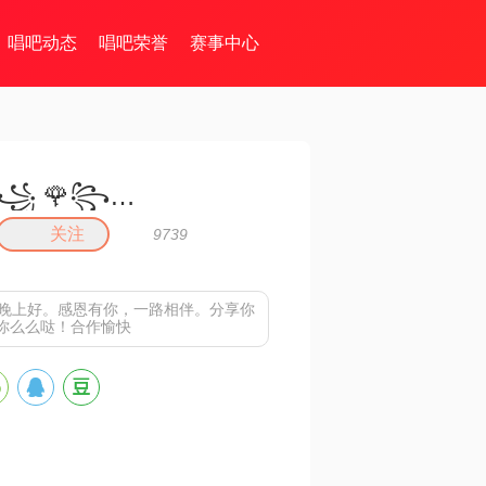
唱吧动态
唱吧荣誉
赛事中心
꧁ 🌹꧂千变小魔仙꧁🎈
关注
9739
，晚上好。感恩有你，一路相伴。分享你
你么么哒！合作愉快