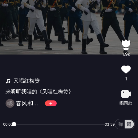
1.9k
1
又唱红梅赞
来听听我唱的《又唱红梅赞》
春风和气🎷大🎺🎻🏏不玩币
唱同款
00:00
03:59