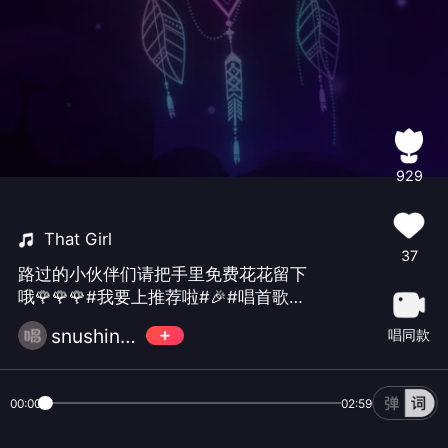
929
That Girl
37
路过的小伙伴们请把手里免费花花留下
哦🌹🌹🌹#我要上推荐啦#🎉#唱首歌说
晚安#❤️❤️❤️☀️💓🌈
snushine🎶💥
唱同款
00:00
02:59