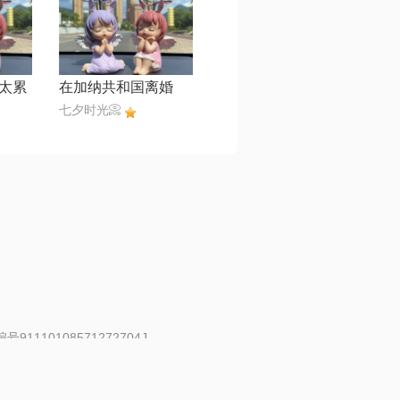
太累
在加纳共和国离婚
七夕时光📀
91110108571272704J
 | 举报邮箱：fankui@changba.com
| 向12318举报
|
金盾网络纠纷调解中心