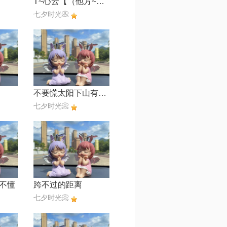
T~心云【（他方~林志颖篇）】
七夕时光📀
不要慌太阳下山有月光
七夕时光📀
不懂
跨不过的距离
七夕时光📀