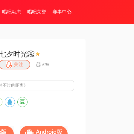
唱吧动态
唱吧荣誉
赛事中心
七夕时光📀
关注
595
跨不过的距离》