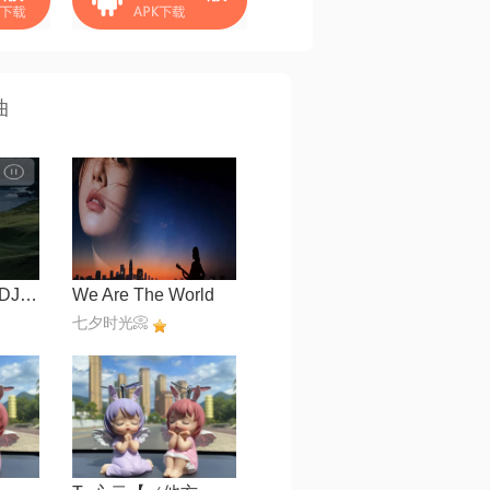
曲
这么热的天儿【DJ默涵版】
We Are The World
七夕时光📀