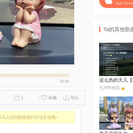
Ta的其他歌
00:00
七夕时光📀
1
收藏
导出
以马上找到歌曲进行评论互动哦~