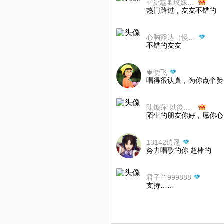
✨爱越🌷玫妹✨休息
热门路过，友友不错的
心胸豁达（慢回访）
不错的友友
🍁晓飞
唱得很认真，为你点个赞
陳煥萍 以後三月左右一歌
陌生的朋友你好，愿你心
13142逍遥
努力唱歌的你 超棒的
君子兰999888
支持……