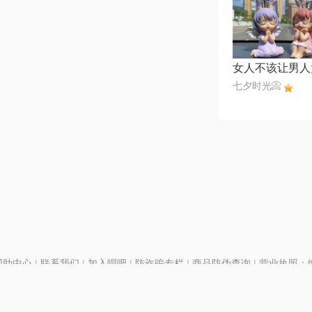
女人不该让男人
七夕时光📀
帮助中心
|
联系我们
|
加入唱吧
|
防诈骗专栏
|
商品防伪查询
|
营业执照：编号
P证110298
|
京ICP备11013291号-1
| 举报电话(24小时)：022-25782593
号
|
京公网安备11010502025063号
|
|