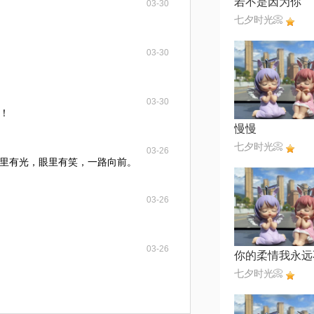
若不是因为你
03-30
七夕时光📀
03-30
03-30
！
慢慢
七夕时光📀
03-26
里有光，眼里有笑，一路向前。
03-26
03-26
你的柔情我永远
七夕时光📀