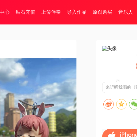
中心
钻石充值
上传伴奏
导入作品
原创购买
音乐人
来听听我唱的《