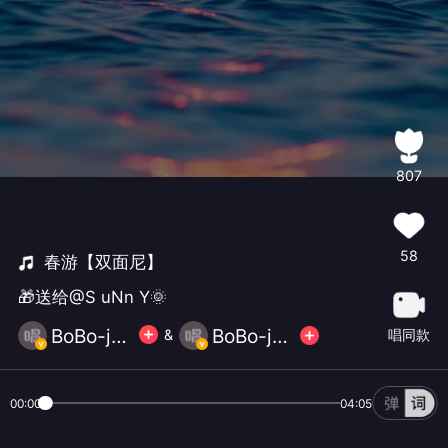
807
58
春游【双面尼】
🎁送给@S uNn Y🌞
BoBo-janny ⁧ 🐰
BoBo-janny ⁧ 🐰
唱同款
&
00:00
04:05