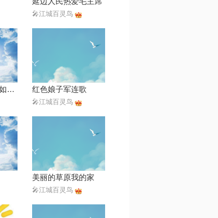
延边人民热爱毛主席
🎤江城百灵鸟
泉水叮咚响【心如绿茶-合唱伴奏】
红色娘子军连歌
🎤江城百灵鸟
美丽的草原我的家
🎤江城百灵鸟