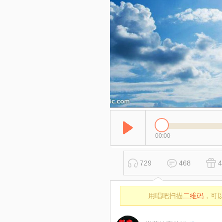
00:00
729
468
4
用唱吧扫描
二维码
，可