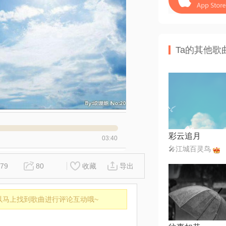
Ta的其他歌
彩云追月
03:40
🎤江城百灵鸟
79
80
收藏
导出
以马上找到歌曲进行评论互动哦~