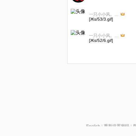
一只小小风。我一生爱着你。
[Жs/53/3.gif]
一只小小风。我一生爱着你。
[Жs/52/6.gif]
English
|
重新设置密码
|
北京酷智科技有限公司 ©2024 changba.com |
京IC