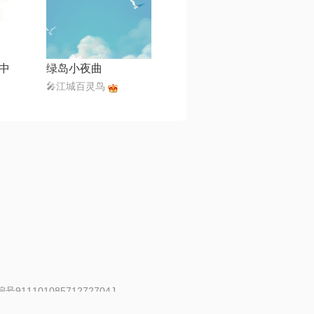
中
绿岛小夜曲
🎤江城百灵鸟
91110108571272704J
 | 举报邮箱：fankui@changba.com
| 向12318举报