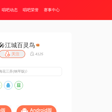
唱吧动态
唱吧荣誉
赛事中心
🎤江城百灵鸟
关注
4125
梅花三弄(钢琴版)》