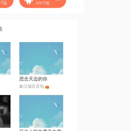
曲
思念天边的你
🎤江城百灵鸟