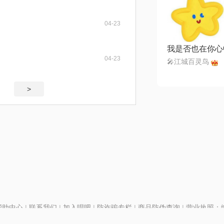
04-23
我是否也在你心
04-23
🎤江城百灵鸟
>
帮助中心
|
联系我们
|
加入唱吧
|
防诈骗专栏
|
商品防伪查询
|
营业执照：编号
P证110298
|
京ICP备11013291号-1
| 举报电话(24小时)：022-25782593