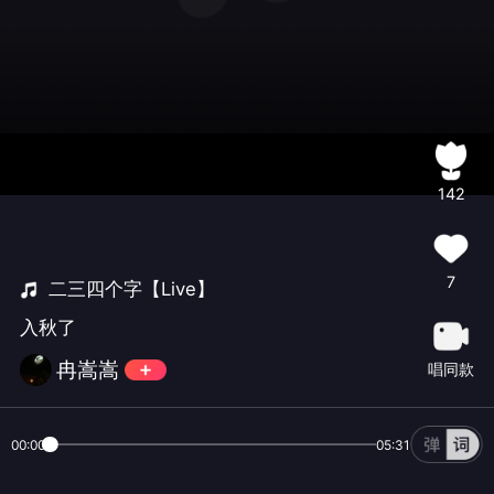
142
7
二三四个字【Live】
入秋了
冉嵩嵩
唱同款
00:00
05:31