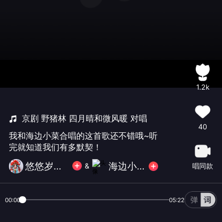
1.2k
京剧 野猪林 四月晴和微风暖 对唱
40
我和海边小菜合唱的这首歌还不错哦~听
完就知道我们有多默契！
悠悠岁月523
海边小菜
唱同款
&
00:00
05:22