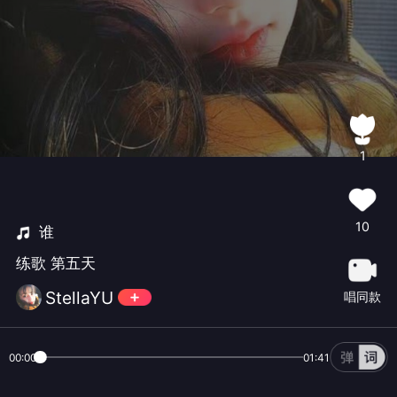
1
10
谁
练歌 第五天
StellaYU
唱同款
00:00
01:41