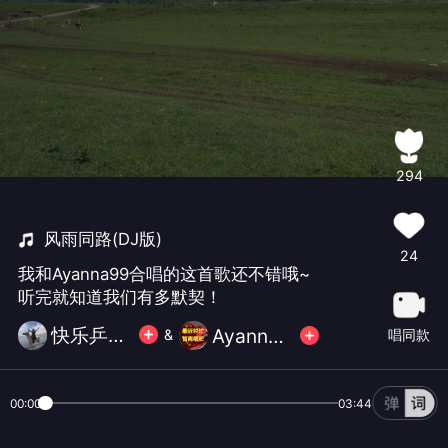
294
风雨同路(DJ版)
24
我和Ayanna99合唱的这首歌还不错哦~
听完就知道我们有多默契！
快乐乒泳【小小滨】无币
Ayanna99
唱同款
&
00:00
03:44