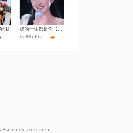
流泪
我的一生都是你【DJ版】
玛利亚(不玩大礼）
91110108571272704J