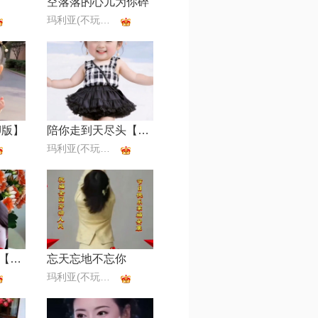
空落落的心儿为你碎
玛利亚(不玩大礼）
J版】
陪你走到天尽头【DJ对唱版】
玛利亚(不玩大礼）
我们都是红尘客【女声版】
忘天忘地不忘你
玛利亚(不玩大礼）