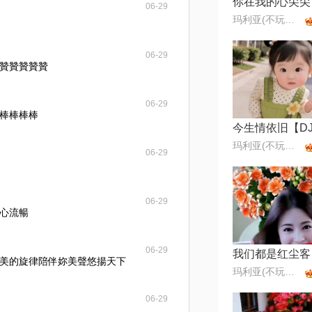
你在我的心尖尖
06-29
玛利亚(不玩大礼）
06-29
贊贊贊贊贊
06-29
棒棒棒棒
今生情依旧【D
玛利亚(不玩大礼）
06-29
06-29
心流暢
06-29
美的旋律陪伴妳美聲悠揚天下
玛利亚(不玩大礼）
06-29