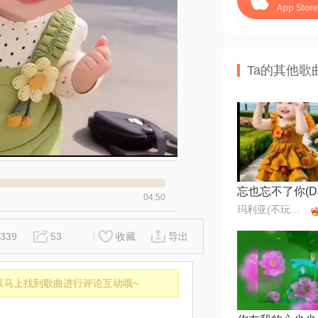
Ta的其他歌
04:50
玛利亚(不玩大礼）
339
53
收藏
导出
以马上找到歌曲进行评论互动哦~