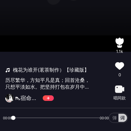
1.1k
槐花为谁开(茗茶制作）【珍藏版】
0
历尽繁华，方知平凡是真；回首沧桑，
只想平淡如水。把坚持打包在岁月中，
你会感到，生活是甜的；把努力书写到
👠宿命🎀菲菲👠
唱同款
行为中，你会感到，人生是美的。勿
礼，勿评，感谢聆听
00:00
00:00