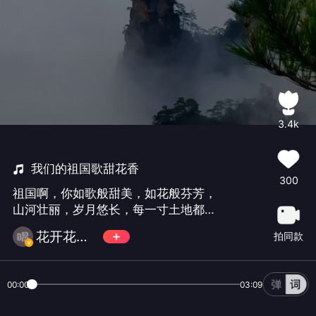
3.4k
我们的祖国歌甜花香
300
祖国啊，你如歌般甜美，如花般芬芳，
山河壮丽，岁月悠长，每一寸土地都诉
说着生命的辉煌，愿你永葆青春，歌甜
花开花红'🌸🌸
拍同款
花香 🌴 祝福伟大祖国生日快乐，国泰民
安！🇨🇳🇨🇳🇨🇳
00:00
03:09