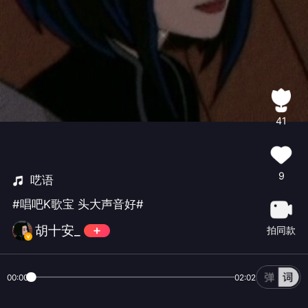
41
9
呓语
#唱吧K歌宝 头大声音好#
胡十安_
拍同款
00:00
02:02