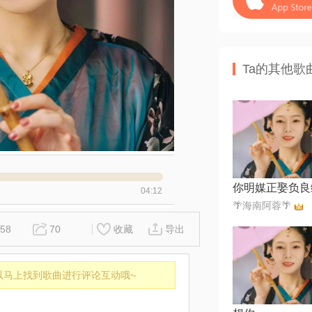
Ta的其他歌
你明媒正娶负良
04:12
🌴海南阿蓉🌴
58
70
收藏
导出
以马上找到歌曲进行评论互动哦~