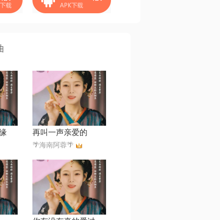
曲
缘
再叫一声亲爱的
🌴海南阿蓉🌴