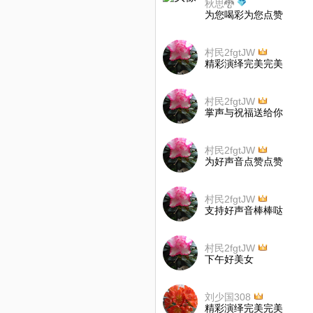
秋思🐉
为您喝彩为您点赞
村民2fgtJW
精彩演绎完美完美
村民2fgtJW
掌声与祝福送给你
村民2fgtJW
为好声音点赞点赞
村民2fgtJW
支持好声音棒棒哒
村民2fgtJW
下午好美女
刘少国308
精彩演绎完美完美