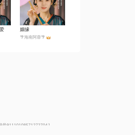
爱
姻缘
🌴海南阿蓉🌴
91110108571272704J
 | 举报邮箱：fankui@changba.com
| 向12318举报