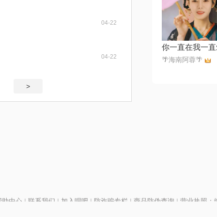
04-22
你一直在我一直
04-22
🌴海南阿蓉🌴
>
帮助中心
|
联系我们
|
加入唱吧
|
防诈骗专栏
|
商品防伪查询
|
营业执照：编号
P证110298
|
京ICP备11013291号-1
| 举报电话(24小时)：022-25782593