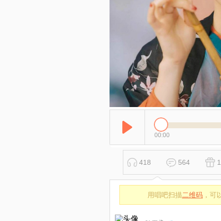
00:00
418
564
1
用唱吧扫描
二维码
，可