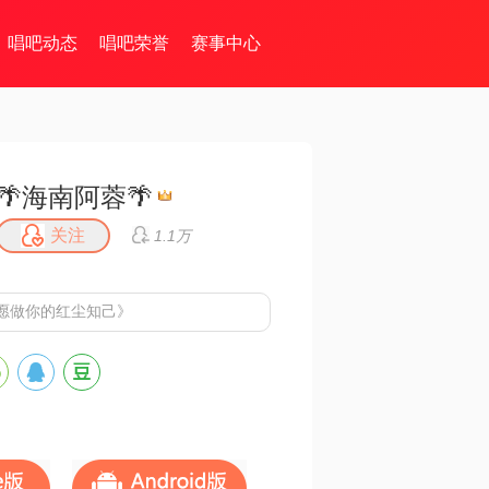
唱吧动态
唱吧荣誉
赛事中心
🌴海南阿蓉🌴
关注
1.1万
愿做你的红尘知己》