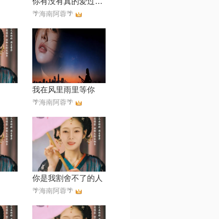
你有没有真的爱过我【烟嗓版】
🌴海南阿蓉🌴
我在风里雨里等你
🌴海南阿蓉🌴
你是我割舍不了的人
🌴海南阿蓉🌴