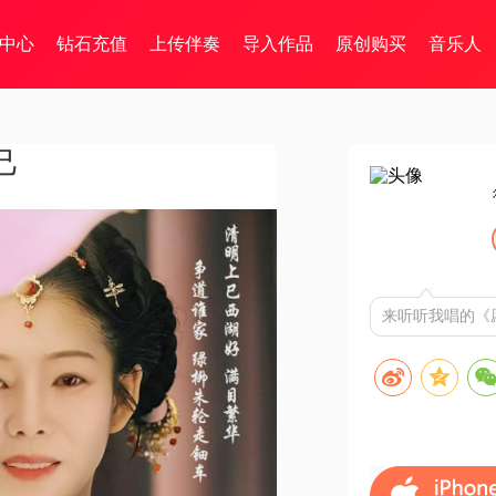
中心
钻石充值
上传伴奏
导入作品
原创购买
音乐人
己
来听听我唱的《