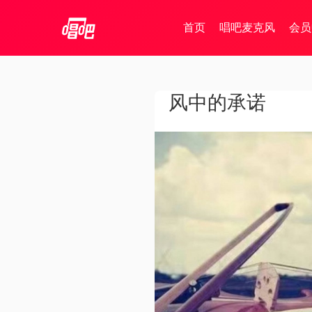
首页
唱吧麦克风
会员
风中的承诺