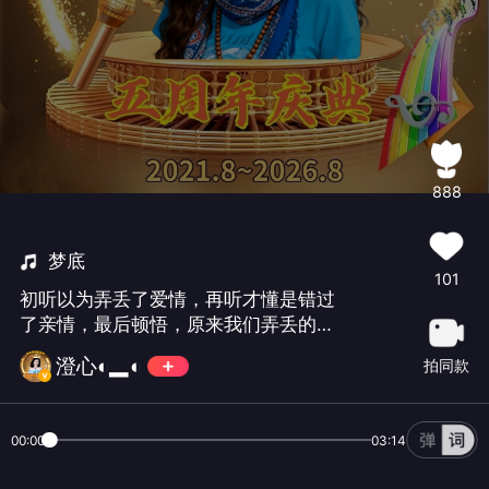
888
梦底
101
初听以为弄丢了爱情，再听才懂是错过
了亲情，最后顿悟，原来我们弄丢的，
是曾经的自己。 听出了阴阳相隔的遗
澄心◐▂◐
拍同款
憾，听出爱而不得的心酸，也能听到这
些年满身疲惫的自己。这首歌唱的不是
某个人，而是我们心底藏了很久的思
00:00
03:14
念、亏欠与回不去的从前。人生一场，
别再弄丢身边人，更别弄丢你自己。