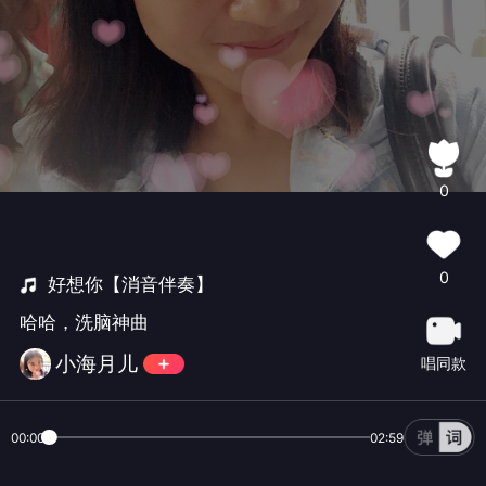
0
0
好想你【消音伴奏】
哈哈，洗脑神曲
小海月儿
唱同款
00:00
02:59