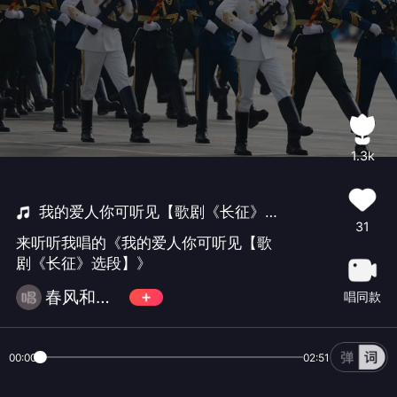
1.3k
我的爱人你可听见【歌剧《长征》选段】
31
来听听我唱的《我的爱人你可听见【歌
剧《长征》选段】》
春风和气🎷大🎺🎻🏏不玩币
唱同款
00:00
02:51