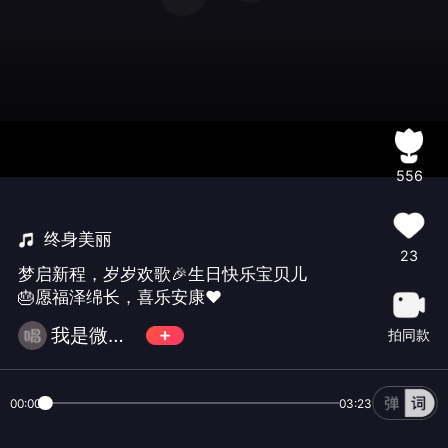
556
终身美丽
23
梦启新程，岁岁欢歌🎉生日快乐宝贝儿
🎂愿福泽绵长，喜乐安康❤️
我是微微❤️💚💛
拍同款
00:00
03:23