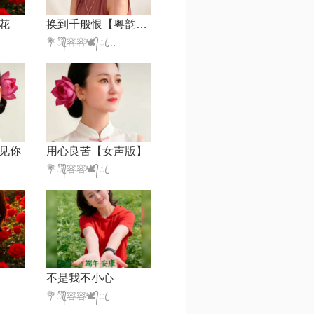
花
换到千般恨【粤韵坊合唱版】
💐ꦿ᭄໊容容🕊᭄ꦿ🍡332，
见你
用心良苦【女声版】
💐ꦿ᭄໊容容🕊᭄ꦿ🍡332，
不是我不小心
💐ꦿ᭄໊容容🕊᭄ꦿ🍡332，