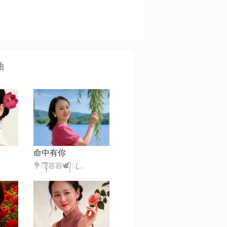
曲
命中有你
💐ꦿ᭄໊容容🕊᭄ꦿ🍡332，