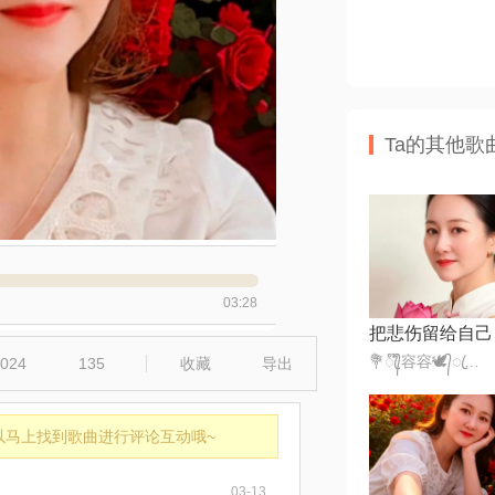
Ta的其他歌
03:28
把悲伤留给自己
💐ꦿ᭄໊容容🕊᭄ꦿ🍡332，
024
135
收藏
导出
以马上找到歌曲进行评论互动哦~
03-13