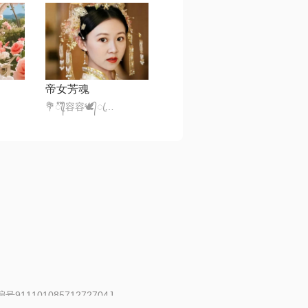
帝女芳魂
💐ꦿ᭄໊容容🕊᭄ꦿ🍡332，
91110108571272704J
 | 举报邮箱：fankui@changba.com
| 向12318举报