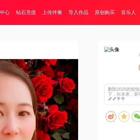
中心
钻石充值
上传伴奏
导入作品
原创购买
音乐人
删除2025的烦
下，向未来，新年一切安
💕💕💐💐