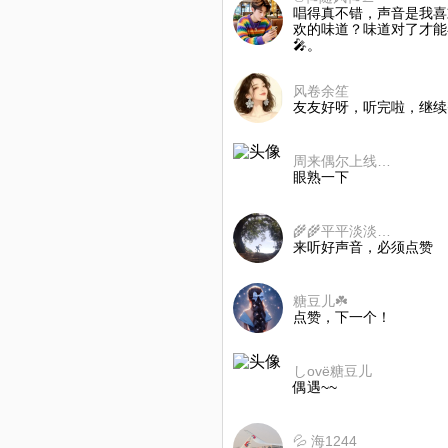
唱得真不错，声音是我喜
欢的味道？味道对了才能
🎤。
风卷余笙
友友好呀，听完啦，继续
周来偶尔上线支持不到见谅
眼熟一下
🌾🌾平平淡淡🌾🌾
来听好声音，必须点赞
糖豆儿☘️
点赞，下一个！
しovё糖豆儿
偶遇~~
💦 海1244