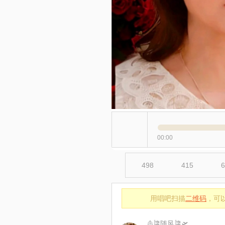
00:00
498
415
6
用唱吧扫描
二维码
，可
⛵🎏随风🎏🛫