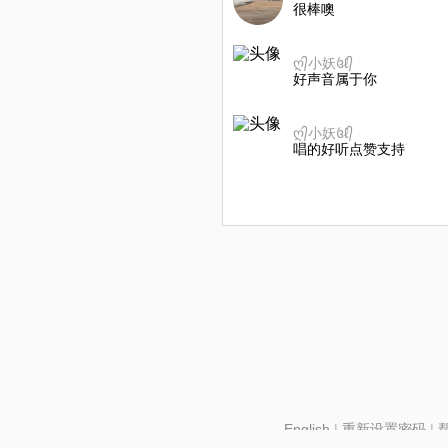
很棒噢
ღ᭄小妖꧔ℓ᭄
好声音属于你
ღ᭄小妖꧔ℓ᭄
唱的好听点赞支持
English
|
重新设置密码
|
北京酷智科技有限公司 ©2024 changba.com |
京IC