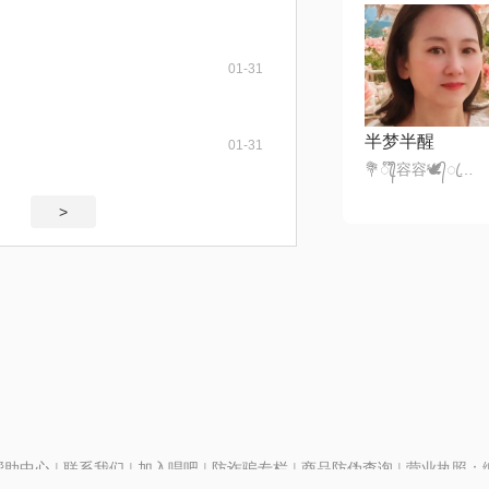
01-31
半梦半醒
01-31
💐ꦿ᭄໊容容🕊᭄ꦿ🍡332，
>
帮助中心
|
联系我们
|
加入唱吧
|
防诈骗专栏
|
商品防伪查询
|
营业执照：编号
P证110298
|
京ICP备11013291号-1
| 举报电话(24小时)：022-25782593