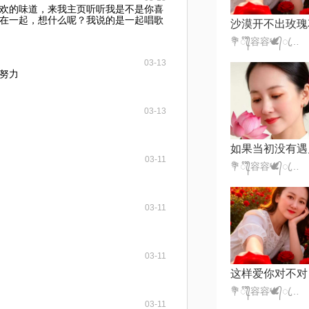
欢的味道，来我主页听听我是不是你喜
在一起，想什么呢？我说的是一起唱歌
沙漠开不出玫瑰
💐ꦿ᭄໊容容🕊᭄ꦿ🍡332，
03-13
努力
03-13
如果当初没有遇
03-11
💐ꦿ᭄໊容容🕊᭄ꦿ🍡332，
03-11
03-11
这样爱你对不对
💐ꦿ᭄໊容容🕊᭄ꦿ🍡332，
03-11