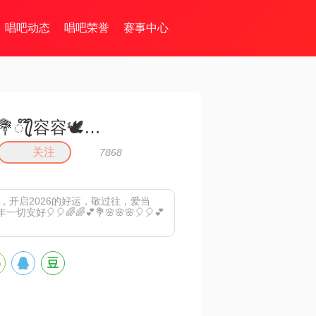
唱吧动态
唱吧荣誉
赛事中心
💐ꦿ᭄໊容容🕊᭄ꦿ🍡332，
关注
7868
恼，开启2026的好运，敬过往，爱当
好🎈🎈🌈🌈💕💐🌸🌸🌸🎈🎈💕