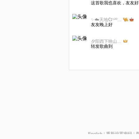
这首歌我也喜欢，友友好
✨☁️天地💞⁵²º🌙🌻🍀
友友晚上好
夕阳西下映山红k拒币
转发歌曲到
English
|
重新设置密码
|