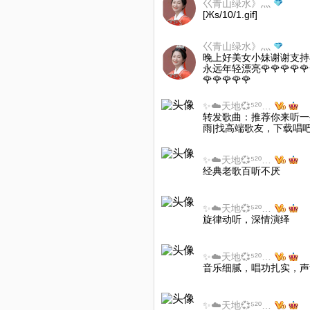
巜青山绿水》灬
[Жs/10/1.gif]
巜青山绿水》灬
晚上好美女小妹谢谢支持
永远年轻漂亮🌹🌹🌹🌹🌹🌹
🌹🌹🌹🌹🌹
✨☁️天地💞⁵²º🌙🌻🍀
转发歌曲：推荐你来听一生守
雨|找高端歌友，下载唱吧
✨☁️天地💞⁵²º🌙🌻🍀
经典老歌百听不厌
✨☁️天地💞⁵²º🌙🌻🍀
旋律动听，深情演绎
✨☁️天地💞⁵²º🌙🌻🍀
音乐细腻，唱功扎实，声
✨☁️天地💞⁵²º🌙🌻🍀