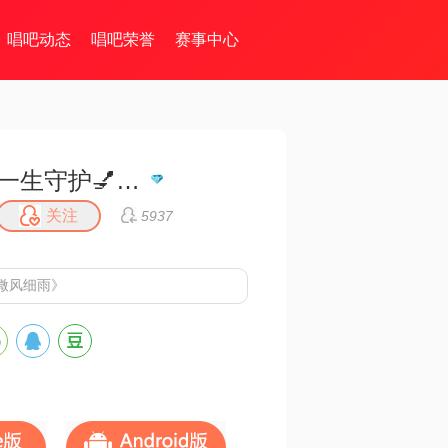
唱吧动态
唱吧荣誉
赛事中心
一生守护💅💅🔥🔥🔥💞
关注
5937
微风细雨》