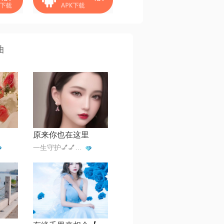
曲
原来你也在这里
一生守护💅💅🔥🔥🔥💞