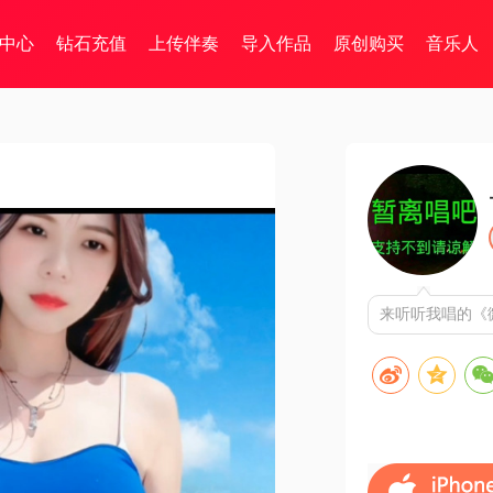
中心
钻石充值
上传伴奏
导入作品
原创购买
音乐人
来听听我唱的《