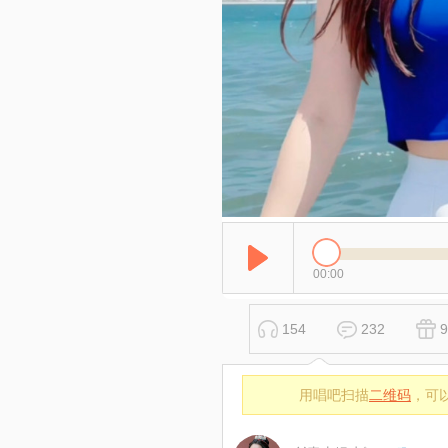
00:00
154
232
9
用唱吧扫描
二维码
，可