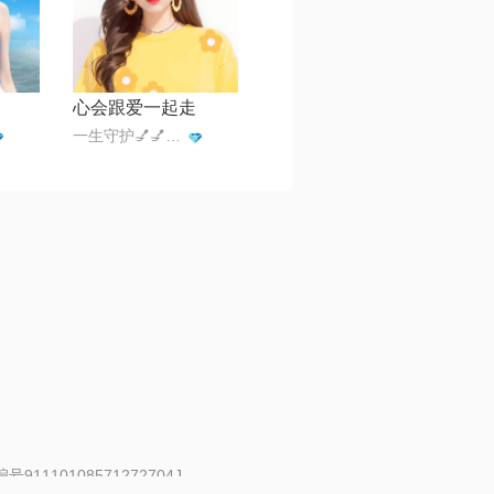
心会跟爱一起走
一生守护💅💅🔥🔥🔥💞
91110108571272704J