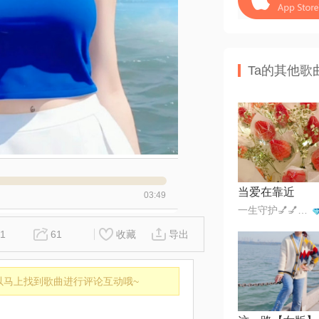
Ta的其他歌
当爱在靠近
03:49
一生守护💅💅🔥🔥🔥💞
1
61
收藏
导出
以马上找到歌曲进行评论互动哦~