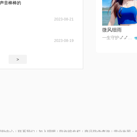
声音棒棒的
2023-08-21
微风细雨
一生守护💅💅🔥🔥🔥💞
2023-08-19
>
帮助中心
|
联系我们
|
加入唱吧
|
防诈骗专栏
|
商品防伪查询
|
营业执照：编号