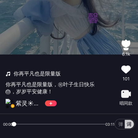
6.1k
你再平凡也是限量版
101
你再平凡也是限量版，㊗️叶子生日快乐
🎂，岁岁平安健康！
紫灵☀️兰馨🍀（休息）
唱同款
00:00
03:11