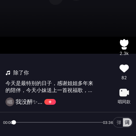
2.3k
除了你
82
今天是最特别的日子，感谢姐姐多年来
的陪伴，今天小妹送上一首祝福歌，除
了你，祝姐姐的生日快乐，家庭永远幸
我没醉✨邓夕✨168✨美💞
唱同款
福辉煌腾达。2026年钱财广进。小妹爱
你哦，么么哒🎂🎂🎂👑👑👑
00:00
03:36