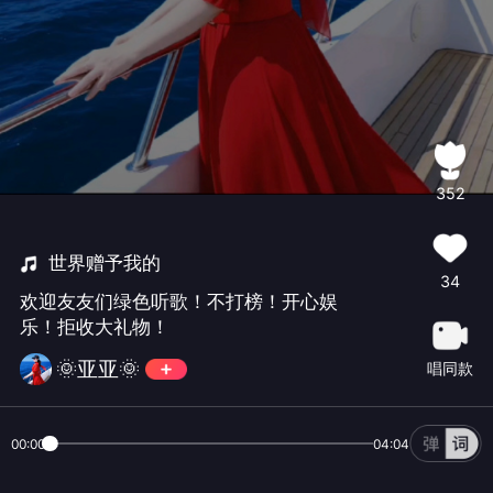
352
世界赠予我的
34
欢迎友友们绿色听歌！不打榜！开心娱
乐！拒收大礼物！
🌞亚亚🌞
唱同款
00:00
04:04