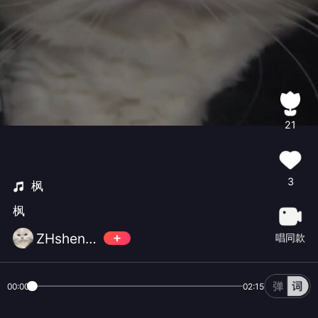
21
3
枫
枫
ZHsheng123
唱同款
00:00
02:15