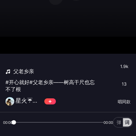
1.9k
父老乡亲
#开心就好#父老乡亲——树高干尺也忘
13
不了根
星火☔燎原💦
唱同款
00:00
00:00