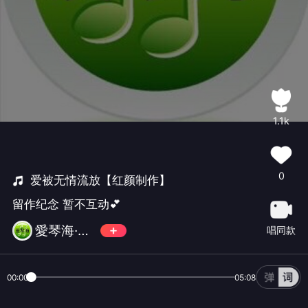
1.1k
0
爱被无情流放【红颜制作】
留作纪念 暂不互动💕
愛琴海·暂离
唱同款
00:00
05:08