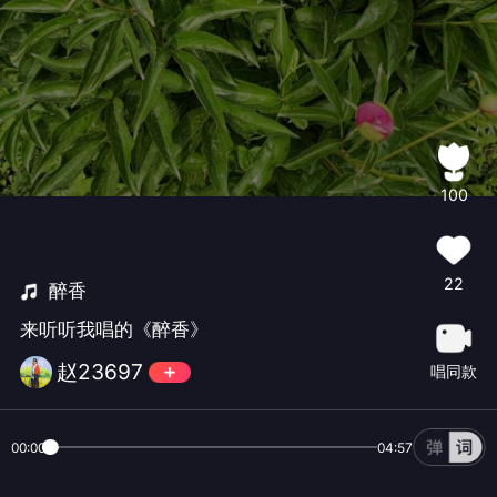
100
22
醉香
来听听我唱的《醉香》
赵23697
唱同款
00:00
04:57