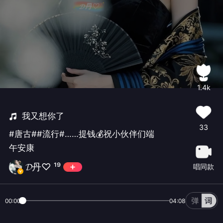
1.4k
我又想你了
33
#唐古##流行#……提钱💰祝小伙伴们端
午安康
𝓓丹♡ ¹⁹
唱同款
00:00
04:08