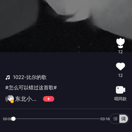
12
12
1022-比尔的歌
#怎么可以错过这首歌#
东北小哪吒💨
唱同款
00:00
03:16