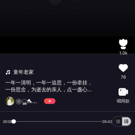
1.0k
童年老家
76
一年一清明，一年一追思，一份牵挂，
一份思念，为逝去的亲人，点一盏心
灯，寄托无尽的哀思与怀念。 愿天堂亲
❀ൢ🐬追🎤忆🐬ൢ
唱同款
人安好，您长眠，我长念！
00:00
05:42