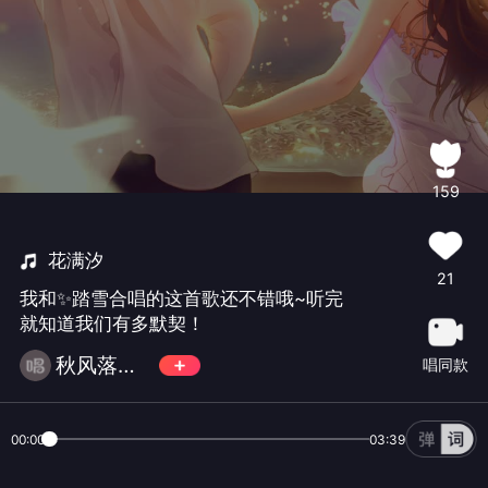
159
花满汐
21
我和✨踏雪合唱的这首歌还不错哦~听完
就知道我们有多默契！
秋风落叶_43780600548
唱同款
00:00
03:39