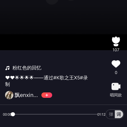
107
粉红色的回忆
0
❤❤🌟🌟🌟🌟——通过#K歌之王X5#录
制
飘enxin🍒 🍒
唱同款
00:00
01:12