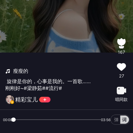
167
瘦瘦的
27
旋律是你的，心事是我的。一首歌……
刚刚好~#梁静茹##流行#
精彩宝儿
唱同款
00:00
03:56