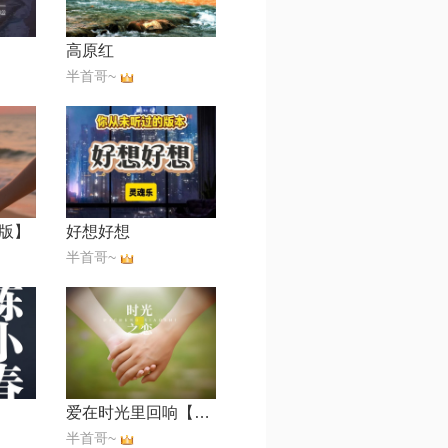
高原红
半首哥~
版】
好想好想
半首哥~
爱在时光里回响【男声版】
半首哥~