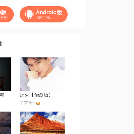
曲
着
烟火【治愈版】
半首哥~