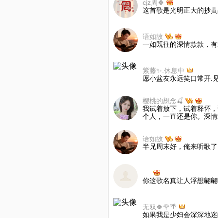
cjz周🍀
这首歌是光明正大的抄黄
语如故
一如既往的深情款款，有
紫藤✨.休息中
愿小盆友永远笑口常开.见
樱桃的想念🍒
我试着放下，试着释怀，
个人，一直还是你。深情
语如故
半兄周末好，俺来听歌了
ㅤ ⠀ ⁡
你这歌名真让人浮想翩翩
无双🍀🌹🌴
如果我是少妇会深深地迷