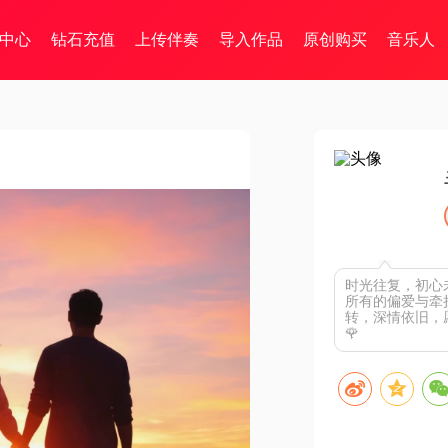
中心
钻石充值
上传伴奏
导入作品
原创购买
音乐人
时光往复，初心
所有的偏爱与牵挂
转，深情依旧，
🌹