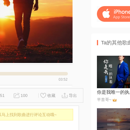
Ta的其他歌
03:52
你是我唯一的执
51
100
收藏
导出
半首哥~
以马上找到歌曲进行评论互动哦~