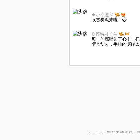
🍀小幸運🐰
欣赏狗粮来啦！😃
☪️铿锵君子兰
每一句都唱进了心里，把
情又动人，半帅的演绎太有
English
|
重新设置密码
|
北京酷智科技有限公司 ©2024 changba.com |
京IC