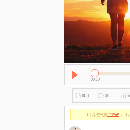
00:00
653
368
5
用唱吧扫描
二维码
，可