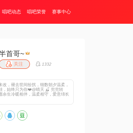
唱吧动态
唱吧荣誉
赛事中心
半首哥~
关注
1332
未改，褪去世间纷扰，细数朝夕温柔，
，始终只为你❤️@晴天 ͜🍒 兜兜转
愿余生冷暖相伴，温柔相守，爱意绵长