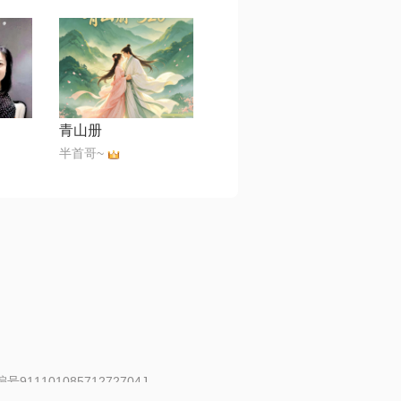
青山册
半首哥~
91110108571272704J
 | 举报邮箱：fankui@changba.com
| 向12318举报