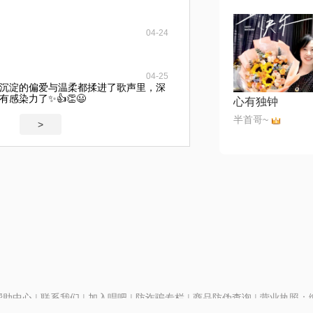
04-24
04-25
沉淀的偏爱与温柔都揉进了歌声里，深
感染力了✨👍👏😃
心有独钟
半首哥~
>
帮助中心
|
联系我们
|
加入唱吧
|
防诈骗专栏
|
商品防伪查询
|
营业执照：编号
P证110298
|
京ICP备11013291号-1
| 举报电话(24小时)：022-25782593