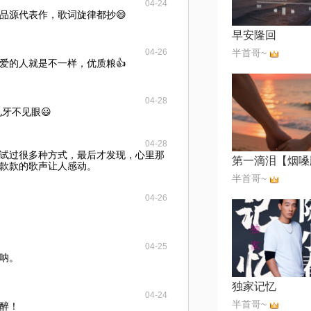
04-24
品源代表作，歌词旋律都抄😄
早安隆回
04-26
半首哥~
爱的人就是不一样，优质粮👍
04-28
牙不见眼😃
04-28
试过很多种方式，最后才发现，心里那
第一滴泪【烟嗓
款款的歌声让人感动。
半首哥~
04-26
04-25
呐。
独家记忆
04-24
半首哥~
醉！