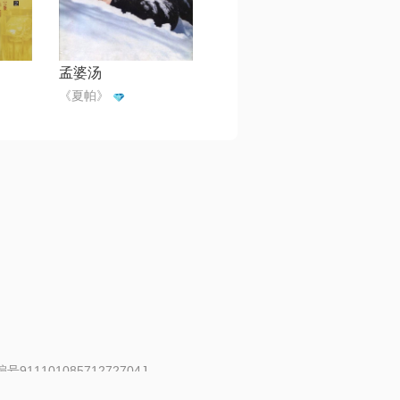
孟婆汤
《夏帕》
91110108571272704J
 | 举报邮箱：fankui@changba.com
| 向12318举报