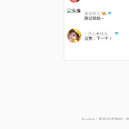
慕容歌儿
路过鼓励～
✨开心🐠快乐🌹✨
点赞，下一个！
English
|
重新设置密码
|
北京酷智科技有限公司 ©2024 changba.com |
京IC