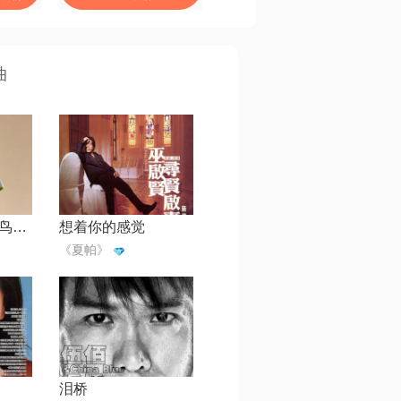
曲
爱过的证据（囚鸟）【风帅制作】
想着你的感觉
《夏帕》
泪桥