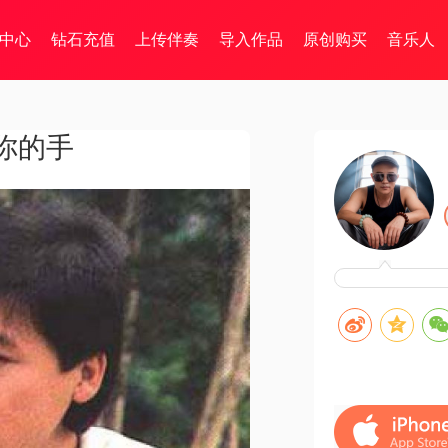
中心
钻石充值
上传伴奏
导入作品
原创购买
音乐人
你的手