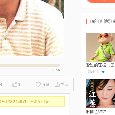
Ta的其他歌
03:56
《夏帕》
4
3
收藏
导出
以马上找到歌曲进行评论互动哦~
旧情也绵绵