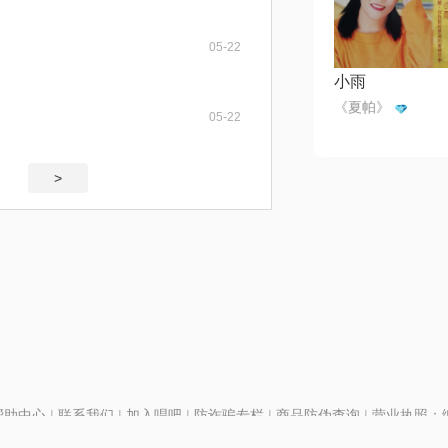
05-22
小雨
《夏帕》
05-22
>
帮助中心
|
联系我们
|
加入唱吧
|
防诈骗专栏
|
商品防伪查询
|
营业执照：编号
P证110298
|
京ICP备11013291号-1
| 举报电话(24小时)：022-25782593