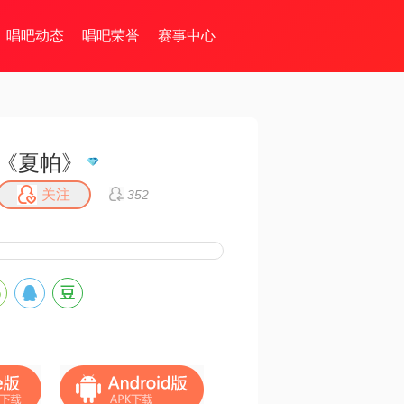
唱吧动态
唱吧荣誉
赛事中心
《夏帕》
关注
352