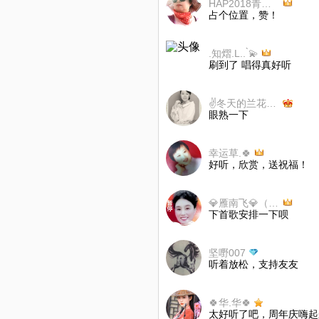
HAP2018青春永驻
占个位置，赞！
.知熠.L.. ̀💫
刷到了 唱得真好听
✌冬天的兰花！🙊巜一月一歌》
眼熟一下
幸运草.🍀
好听，欣赏，送祝福！
💎雁南飞💎（戒币）
下首歌安排一下呗
坚嘢007
听着放松，支持友友
🍀华.华🍀
太好听了吧，周年庆嗨起