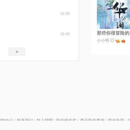
01-05
那些你很冒险的
01-05
小小明 💥
>
帮助中心
|
联系我们
|
加入唱吧
|
防诈骗专栏
|
商品防伪查询
|
营业执照：编号
P证110298
|
京ICP备11013291号-1
| 举报电话(24小时)：022-25782593