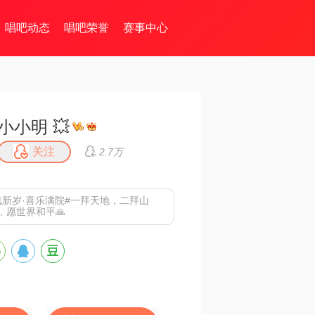
唱吧动态
唱吧荣誉
赛事中心
小小明 💥
关注
2.7万
疯新岁·喜乐满院#一拜天地，二拜山
，愿世界和平🙏