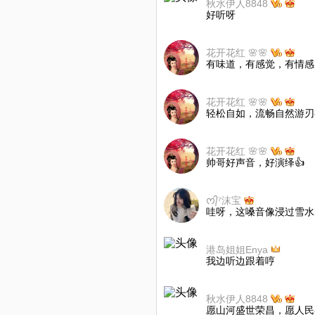
秋水伊人8848
好听呀
花开花红 🌸🌸
有味道，有感觉，有情感
花开花红 🌸🌸
轻松自如，流畅自然游刃
花开花红 🌸🌸
帅哥好声音，好演绎👍
ᰔ᭄⁷沫宝
哇呀，这嗓音像浸过雪水
港岛姐姐Enya
我边听边跟着哼
秋水伊人8848
愿山河盛世荣昌，愿人民