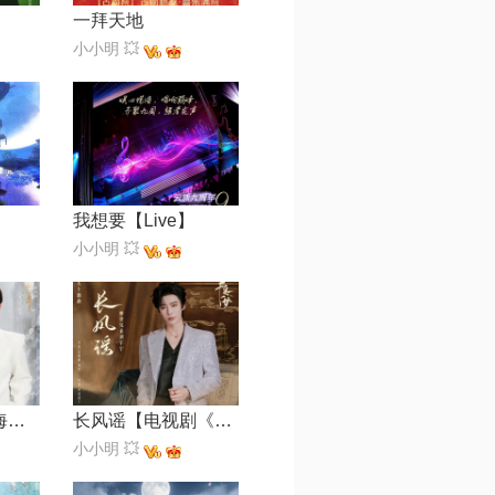
一拜天地
小小明 💥
我想要【Live】
小小明 💥
风将起 (《赴山海》影视剧片头曲)
长风谣【电视剧《书卷一梦》片头主题曲】
小小明 💥