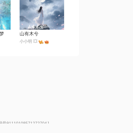
梦
山有木兮
小小明 💥
91110108571272704J
 | 举报邮箱：fankui@changba.com
| 向12318举报