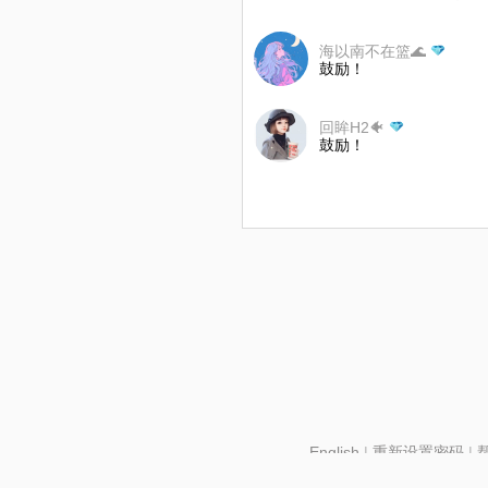
海以南不在篮🌊
鼓励！
回眸H2🐠
鼓励！
English
|
重新设置密码
|
北京酷智科技有限公司 ©2024 changba.com |
京IC