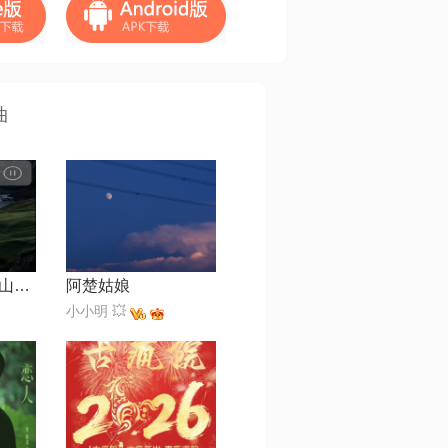
曲
赴【影视剧《赴山海》插曲】
阿楚姑娘
小小明 💥