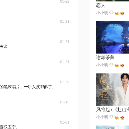
05-22
恋人
小小明 💥
01-21
01-21
有余
谢却荼蘼
01-21
小小明 💥
01-20
的黑胶唱片，一听头皮都酥了。
01-16
小小明 💥
01-01
喜乐安宁。