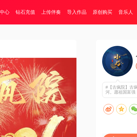
中心
钻石充值
上传伴奏
导入作品
原创购买
音乐人
#【古疯院】古
河。愿祖国富强