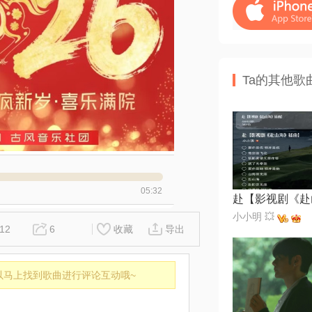
Ta的其他歌
05:32
小小明 💥
12
6
收藏
导出
以马上找到歌曲进行评论互动哦~