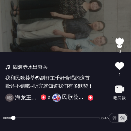
0
四渡赤水出奇兵
1
我和民歌荟萃🌏副群主千妤合唱的这首
歌还不错哦~听完就知道我们有多默契！
民歌荟萃🌏副群主千妤
海龙王小子
&
唱同款
00:00
06:45