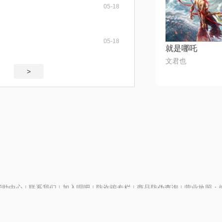
05-18
05-18
就是哪吒
文君也
>
帮助中心
|
联系我们
|
加入唱吧
|
防诈骗专栏
|
商品防伪查询
|
营业执照：编号
P证110298
|
京ICP备11013291号-1
| 举报电话(24小时)：022-25782593
28号
|
京公网安备11010502025063号
|
|