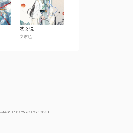
戏文说
文君也
91110108571272704J
 | 举报邮箱：fankui@changba.com
| 向12318举报
|
金盾网络纠纷调解中心