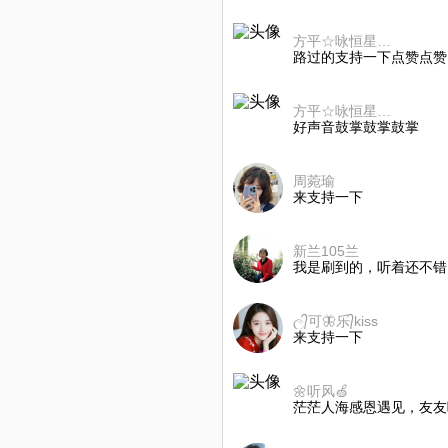
方平☆咏恒星光副會長⁴⁴¹⁴²⁹
路过的支持一下点赞点赞
方平☆咏恒星光副會長⁴⁴¹⁴²⁹
好声音鼓掌鼓掌鼓掌
周菀瑜
来支持一下
新兰105兰
我是刷到的，听着还不错
ල᭄可🦋乐᭄kiss
来支持一下
🌼听风🍏
茫茫人海感恩遇见，友友