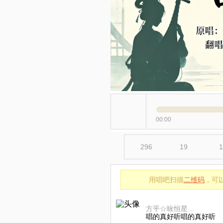
00:00
296
19
1
用唱吧扫描
二维码
，可
方平☆咏恒星光副會長⁴⁴¹⁴²⁹
唱的真好听唱的真好听