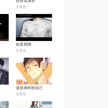
折折花满衣
文君也
如是我闻
文君也
送给来时的自己
文君也