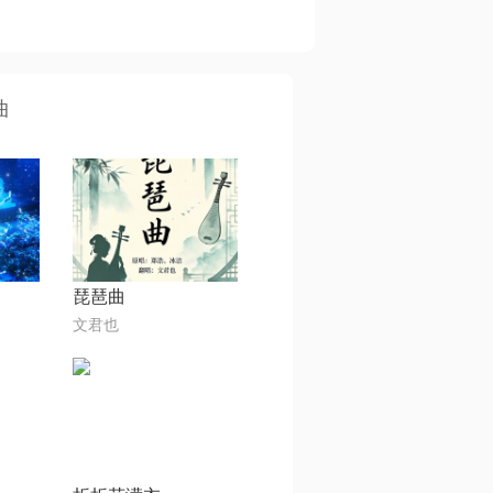
曲
琵琶曲
文君也