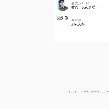
麦麦乐1314
赞的，友友多唱！
🌟萍聚
刷到支持
English
|
重新设置密码
|
北京酷智科技有限公司 ©2024 changba.com |
京IC
京网文【2024】2602-1