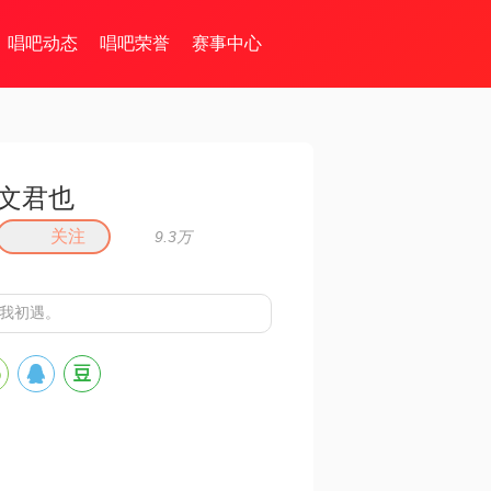
唱吧动态
唱吧荣誉
赛事中心
文君也
关注
9.3万
你我初遇。