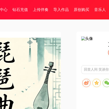
中心
钻石充值
上传伴奏
导入作品
原创购买
音乐人
回首人间 笑谈