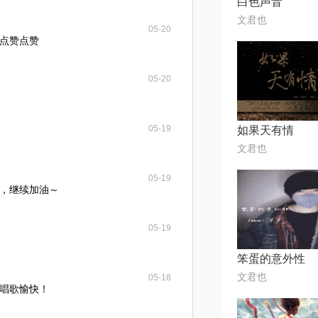
白色声音
文君也
05-20
点赞点赞
05-20
05-19
如果天有情
文君也
05-19
，继续加油～
05-19
笨蛋的意外性
文君也
05-18
唱歌愉快！