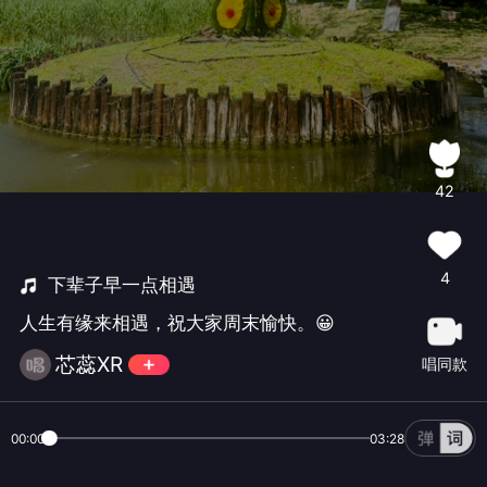
42
4
下辈子早一点相遇
人生有缘来相遇，祝大家周末愉快。😀
芯蕊XR
唱同款
00:00
03:28