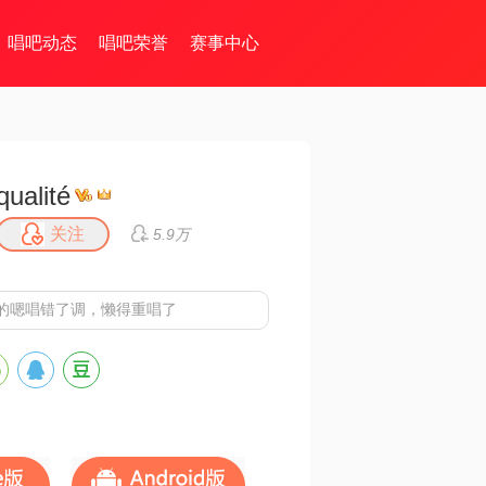
唱吧动态
唱吧荣誉
赛事中心
qualité
关注
5.9万
的嗯唱错了调，懒得重唱了