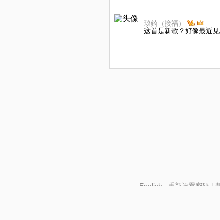
琰錡（接福）
这首是新歌？好像最近见
English
|
重新设置密码
|
北京酷智科技有限公司 ©2024 changba.com |
京IC
京网文【2024】2602-128