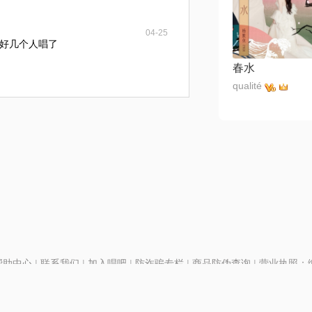
04-25
好几个人唱了
春水
qualité
帮助中心
|
联系我们
|
加入唱吧
|
防诈骗专栏
|
商品防伪查询
|
营业执照：编号
P证110298
|
京ICP备11013291号-1
| 举报电话(24小时)：022-25782593
号
|
京公网安备11010502025063号
|
|