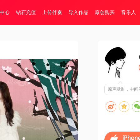
中心
钻石充值
上传伴奏
导入作品
原创购买
音乐人
原声录制，中间