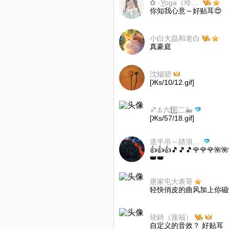
✿ ·͜Yoga（玲花嗓版）
你知我心意～好贴耳😍
小白大皛和老白
真豪庭
沈烟碧
[Жs/10/12.gif]
♐⚓六0️⃣二🐳
[Жs/57/18.gif]
道半吊～踏浪而来
👍👍👍🎵🎵🎵🌹🌹
👑👑
唐家屯大表哥
轻快俏皮的曲风加上你磁
琰錡（接福）
自定义的音效？ 好贴耳