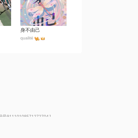
身不由己
qualité
91110108571272704J
 | 举报邮箱：fankui@changba.com
| 向12318举报
|
金盾网络纠纷调解中心