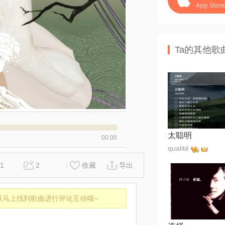
Ta的其他歌
太聪明
00:00
qualité
1
2
收藏
导出
以马上找到歌曲进行评论互动哦~