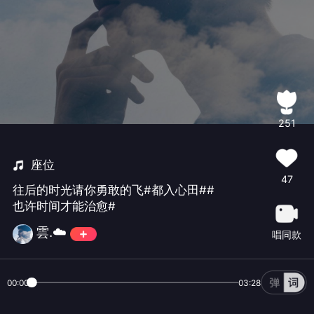
251
座位
47
往后的时光请你勇敢的飞#都入心田##
也许时间才能治愈#
雲.☁️
唱同款
00:00
03:28