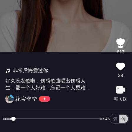
513
非常后悔爱过你
38
好久没发歌啦，伤感歌曲唱出伤感人
生，爱一个人好难，忘记一个人更难，
一旦爱上永不放弃😘😘
花宝🌹🌹
唱同款
00:00
03:46