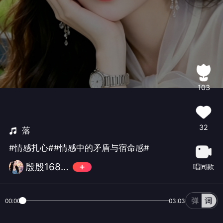
103
32
落
#情感扎心##情感中的矛盾与宿命感#
殷殷168🎵
唱同款
00:00
03:03