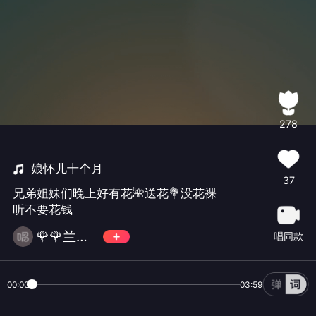
278
娘怀儿十个月
37
兄弟姐妹们晚上好有花🌺送花💐没花裸
听不要花钱
🌹🌹兰春红🌹🌹
唱同款
00:00
03:59