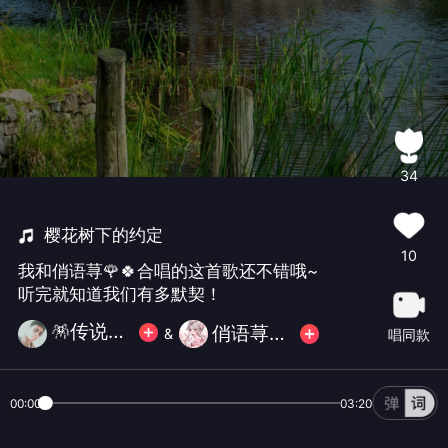
34
樱花树下的约定
10
我和俏语荨🌹🍀合唱的这首歌还不错哦~
听完就知道我们有多默契！
🪅传说🪅✨🀄️✨💫古道诗原💫
俏语荨🌹🍀
&
唱同款
00:00
03:20