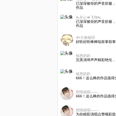
已深深被你的声音折服，
作品
👠开心💋飞翔👠
已深深被你的声音折服，
作品
🐟大脸猫🐱
好听好听棒棒哒鼓掌鼓掌
铭恩奶奶
完美演绎声声精彩绝伦，
铭恩奶奶
666！这么棒的作品值
想唱就唱——心懿
666！这么棒的作品值
想唱就唱——心懿
为你精彩演唱点赞喝彩鼓掌👏