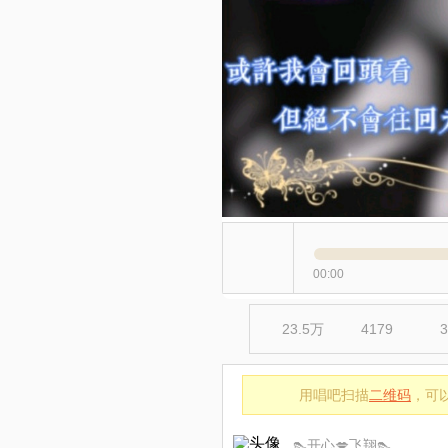
00:00
23.5万
4179
用唱吧扫描
二维码
，可
👠开心💋飞翔👠