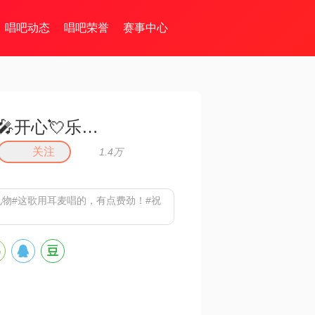
唱吧动态
唱吧荣誉
赛事中心
🎤开心💘乐园🎸
关注
1.4万
礼物#这歌用耳麦唱的，有点费劲！#祝