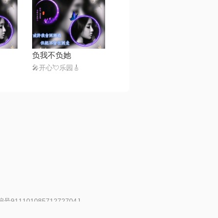
负我不负她
🎤开心💘乐园🎸
91110108571272704J
 | 举报邮箱：fankui@changba.com
| 向12318举报