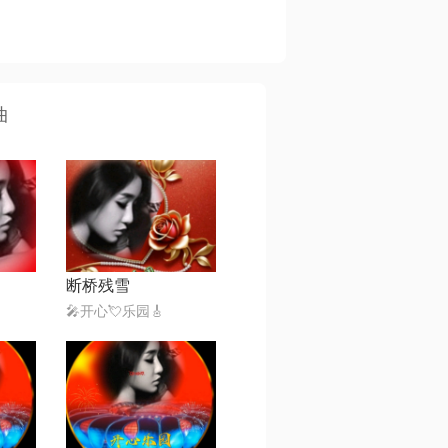
曲
断桥残雪
🎤开心💘乐园🎸