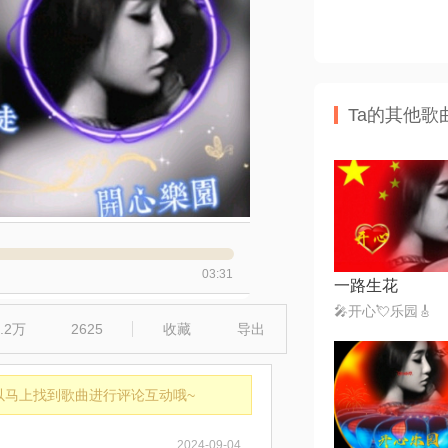
Ta的其他歌
03:31
一路生花
🎤开心💘乐园🎸
3.2万
2625
收藏
导出
以马上找到歌曲进行评论互动哦~
2024-09-04