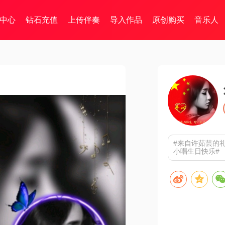
中心
钻石充值
上传伴奏
导入作品
原创购买
音乐人
】
#来自许茹芸的
小唱生日快乐#