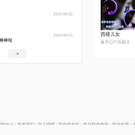
2024-08-23
西楼儿女
2024-08-23
棒棒哒
🎤开心💘乐园🎸
>
帮助中心
|
联系我们
|
加入唱吧
|
防诈骗专栏
|
商品防伪查询
|
营业执照：编号
P证110298
|
京ICP备11013291号-1
| 举报电话(24小时)：022-25782593