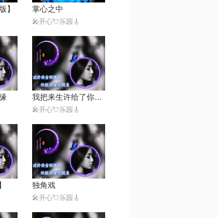
版】
掌心之中
🎤开心💘乐园🎸
缘
我把来生许给了你（对唱版）
🎤开心💘乐园🎸
】
独角戏
🎤开心💘乐园🎸